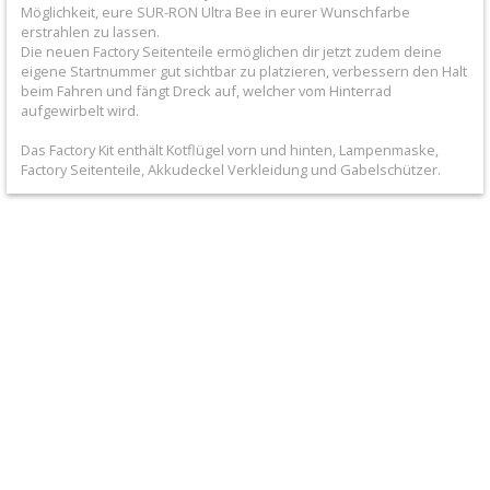
+
Möglichkeit, eure SUR-RON Ultra Bee in eurer Wunschfarbe
erstrahlen zu lassen.
Filter
Die neuen Factory Seitenteile ermöglichen dir jetzt zudem deine
eigene Startnummer gut sichtbar zu platzieren, verbessern den Halt
&
beim Fahren und fängt Dreck auf, welcher vom Hinterrad
aufgewirbelt wird.
Schmierstoffe
Das Factory Kit enthält Kotflügel vorn und hinten, Lampenmaske,
+
Factory Seitenteile, Akkudeckel Verkleidung und Gabelschützer.
Hebel
/
Armaturen
+
Kühlung
Protection
+
Lenker