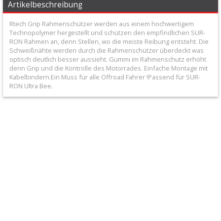
Artikelbeschreibung
+
Filter
Rtech Grip Rahmenschützer werden aus einem hochwertigem
Technopolymer hergestellt und schützen den empfindlichen SUR-
&
RON Rahmen an, denn Stellen, wo die meiste Reibung entsteht. Die
Schweißnähte werden durch die Rahmenschützer überdeckt was
Schmierstoffe
optisch deutlich besser aussieht. Gummi im Rahmenschutz erhöht
denn Grip und die Kontrolle des Motorrades. Einfache Montage mit
+
Kabelbindern.Ein Muss für alle Offroad Fahrer !Passend für SUR-
Hebel
RON Ultra Bee.
/
Armaturen
+
Kühlung
Protection
+
Lenker