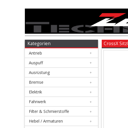
Antrieb
+
Auspuff
Kategorien
CrossX Sitz
Antrieb
+
+
Ausrüstung
Auspuff
+
Ausrüstung
+
+
Bremse
Bremse
+
Elektrik
+
+
Elektrik
Fahrwerk
+
Filter & Schmierstoffe
+
+
Fahrwerk
Hebel / Armaturen
+