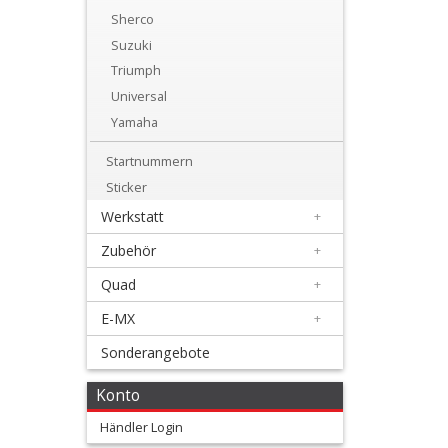
+
Sherco
Motor
Suzuki
Triumph
+
Universal
Plastik
Yamaha
+
Startnummern
Reifen
Sticker
&
Werkstatt
+
Räder
Zubehör
+
+
Quad
+
Sitzbank
E-MX
+
und
Sonderangebote
Dekor
Konto
+
Händler Login
Dekorkit