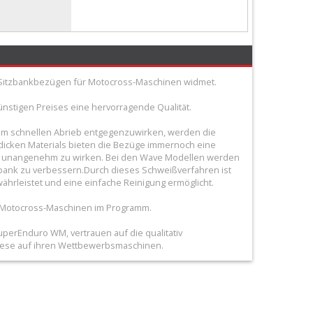
von Sitzbankbezügen für Motocross-Maschinen widmet.
ünstigen Preises eine hervorragende Qualität.
 Um schnellen Abrieb entgegenzuwirken, werden die
 dicken Materials bieten die Bezüge immernoch eine
abei unangenehm zu wirken. Bei den Wave Modellen werden
zbank zu verbessern.Durch dieses Schweißverfahren ist
rleistet und eine einfache Reinigung ermöglicht.
gen Motocross-Maschinen im Programm.
uperEnduro WM, vertrauen auf die qualitativ
iese auf ihren Wettbewerbsmaschinen.