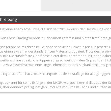
chreibung
g ist eine griechische Firma, die sich seit 2015 exklusiv der Herstellung 
 von CrossX Racing werden in Handarbeit gefertigt und bieten trotz ihres g
g ist gerade beim Fahren im Gelände sehr vielen Belastungen ausgesetzt.
us einen extrem widerstandsfähigen Material produziert. Trotz des relativ
bilität. Die rutschfeste Oberfläche bietet dem Fahrer mehr Halt, ohne d
hweißwaschine zusätzliche Rippen aufgeschweißt um den Grip auf der Sit
 100% Wasserfest, was eine lange Lebensdauer des Sitzbankschaums gewäh
ese Eigenschaften hat CrossX Racing die ideale Sitzauflage für alle gängi
gl, bekannt für seine Erfolge in der MXGP, wie auch Kevin Gallas aus der S
, aber dennoch preisgünstigen Produkte von CrossX Racing und nutzen d