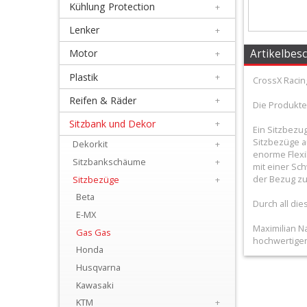
Kühlung Protection
+
+
Filter
Lenker
+
&
Artikelbes
Motor
+
Schmierstoffe
Plastik
+
CrossX Racin
Reifen & Räder
+
+
Die Produkte
Hebel
Sitzbank und Dekor
+
Ein Sitzbezu
/
Sitzbezüge a
Dekorkit
+
enorme Flexi
Sitzbankschäume
+
Armaturen
mit einer Sc
der Bezug zu
Sitzbezüge
+
+
Beta
Durch all di
Kühlung
E-MX
Maximilian Na
Gas Gas
Protection
hochwertigen
Honda
+
Husqvarna
Lenker
Kawasaki
KTM
+