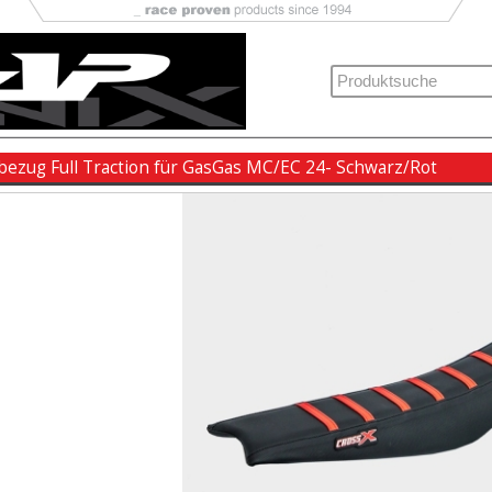
bezug Full Traction für GasGas MC/EC 24- Schwarz/Rot