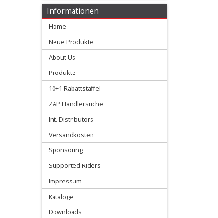
Informationen
+
Home
Sitzbankschäume
Neue Produkte
+
About Us
Sitzbezüge
Produkte
+
10+1 Rabattstaffel
Beta
ZAP Händlersuche
Int. Distributors
E-
Versandkosten
MX
Sponsoring
Gas
Supported Riders
Gas
Impressum
Kataloge
Honda
Downloads