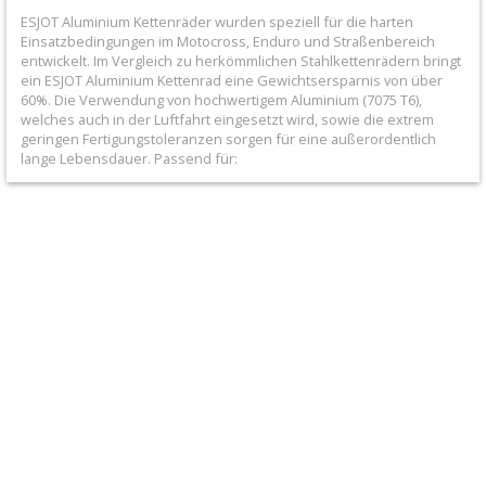
ESJOT Aluminium Kettenräder wurden speziell für die harten
KTM
Einsatzbedingungen im Motocross, Enduro und Straßenbereich
entwickelt. Im Vergleich zu herkömmlichen Stahlkettenrädern bringt
/
ein ESJOT Aluminium Kettenrad eine Gewichtsersparnis von über
60%. Die Verwendung von hochwertigem Aluminium (7075 T6),
Husqvarna
welches auch in der Luftfahrt eingesetzt wird, sowie die extrem
geringen Fertigungstoleranzen sorgen für eine außerordentlich
14
lange Lebensdauer. Passend für:
Beta,
GasGas,
Sherco,
Husky
Motorritzel
+
TM
Designworks