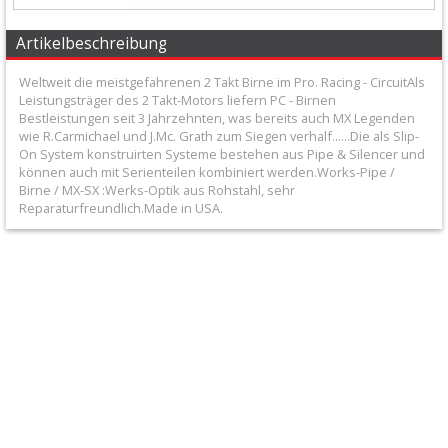
Honda
Artikelbeschreibung
Suzuki
Weltweit die meistgefahrenen 2 Takt Birne im Pro. Racing - CircuitAls
Leistungsträger des 2 Takt-Motors liefern PC - Birnen
Bestleistungen seit 3 Jahrzehnten, was bereits auch MX Legenden
Kawasaki
wie R.Carmichael und J.Mc. Grath zum Siegen verhalf......Die als Slip-
On System konstruirten Systeme bestehen aus Pipe & Silencer und
Yamaha
können auch mit Serienteilen kombiniert werden.Works-Pipe /
Birne / MX-SX :Werks-Optik aus Rohstahl, sehr
Reparaturfreundlich.Made in USA.
KTM
/
Husqvarna
Andere
Endschalldämpfer
+