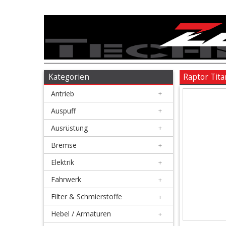
Antrieb
+
Auspuff
Kategorien
Raptor Tit
Antrieb
+
+
Ausrüstung
Auspuff
+
Ausrüstung
+
+
Bremse
Bremse
+
Elektrik
+
+
Elektrik
Fahrwerk
+
Filter & Schmierstoffe
+
+
Fahrwerk
Hebel / Armaturen
+