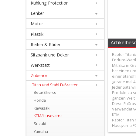
Kühlung Protection
+
+
Filter
Lenker
+
&
Motor
+
Schmierstoffe
Plastik
+
Artikelbes
Reifen & Räder
+
+
Hebel
Raptor Titan
Sitzbank und Dekor
+
Enduro-Wett
/
Werkstatt
+
Mit Sitz in 
hat einen unv
Armaturen
Zubehör
+
einer Standf
gerade mal 4
Titan und Stahl Fußrasten
+
+
Jeder Satz wi
Beta/Sherco
Produkt zu s
Kühlung
ganzen Welt 
Honda
Diese Fußras
Protection
Kawasaki
Verwendet vo
KTM.
KTM/Husqvarna
+
Raptor Titan 
Suzuki
Lenker
Husqvarna FC/
Yamaha