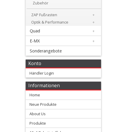
+
Zubehör
Motor
ZAP Fußrasten
+
+
Optik & Performance
+
Plastik
Quad
+
E-MX
+
+
Reifen
Sonderangebote
&
Konto
Räder
Händler Login
+
Informationen
Sitzbank
Home
und
Neue Produkte
Dekor
About Us
+
Produkte
Werkstatt