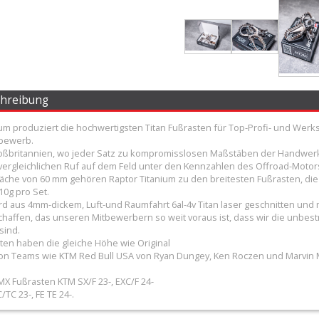
chreibung
ium produziert die hochwertigsten Titan Fußrasten für Top-Profi- und Wer
bewerb.
Großbritannien, wo jeder Satz zu kompromisslosen Maßstäben der Handwerks
ergleichlichen Ruf auf dem Feld unter den Kennzahlen des Offroad-Motorspo
läche von 60 mm gehören Raptor Titanium zu den breitesten Fußrasten, di
10g pro Set.
rd aus 4mm-dickem, Luft-und Raumfahrt 6al-4v Titan laser geschnitten und 
chaffen, das unseren Mitbewerbern so weit voraus ist, dass wir die unbest
sind.
ten haben die gleiche Höhe wie Original
n Teams wie KTM Red Bull USA von Ryan Dungey, Ken Roczen und Marvin M
MX Fußrasten KTM SX/F 23-, EXC/F 24-
TC 23-, FE TE 24-.