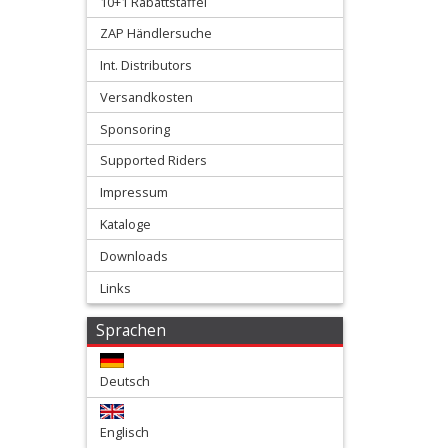
10+1 Rabattstaffel
+
ZAP Händlersuche
Zubehör
Int. Distributors
Versandkosten
+
Titan
Sponsoring
Supported Riders
und
Impressum
Stahl
Kataloge
Fußrasten
Downloads
+
Links
Beta/Sherco
Sprachen
Honda
Deutsch
Kawasaki
Englisch