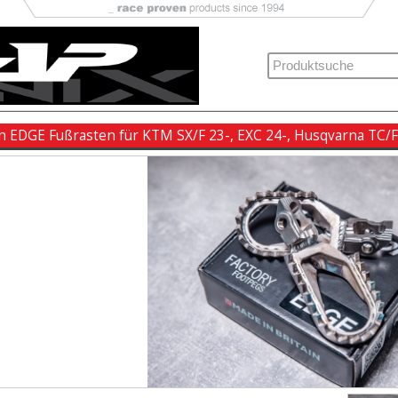
an EDGE Fußrasten für KTM SX/F 23-, EXC 24-, Husqvarna TC/F