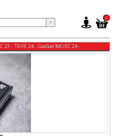
0
>
C 23-, TE/FE 24-, GasGas MC/EC 24-