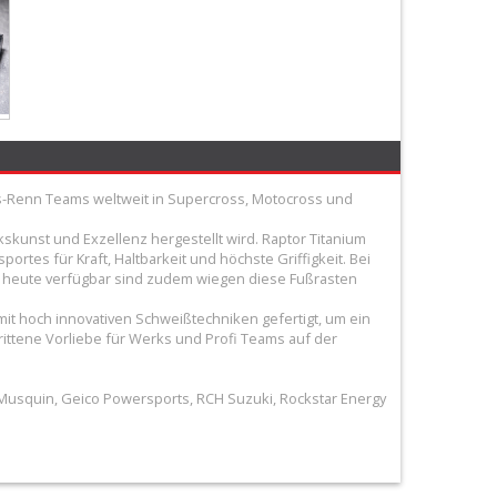
ks-Renn Teams weltweit in Supercross, Motocross und
kunst und Exzellenz hergestellt wird. Raptor Titanium
rtes für Kraft, Haltbarkeit und höchste Griffigkeit. Bei
e heute verfügbar sind zudem wiegen diese Fußrasten
mit hoch innovativen Schweißtechniken gefertigt, um ein
rittene Vorliebe für Werks und Profi Teams auf der
usquin, Geico Powersports, RCH Suzuki, Rockstar Energy