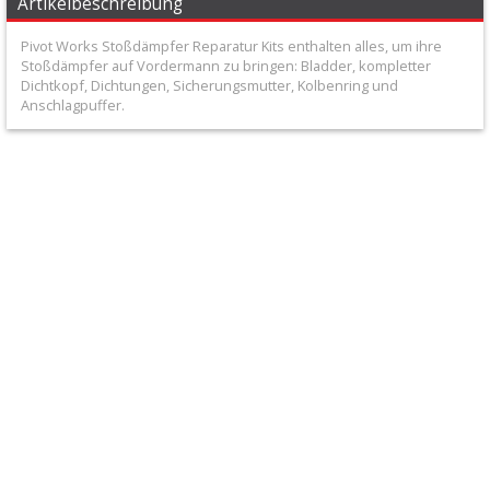
Artikelbeschreibung
+
All
Pivot Works Stoßdämpfer Reparatur Kits enthalten alles, um ihre
Stoßdämpfer auf Vordermann zu bringen: Bladder, kompletter
Balls
Dichtkopf, Dichtungen, Sicherungsmutter, Kolbenring und
Anschlagpuffer.
Kits
+
FCP
Gabelzubehör
Starthilfen
+
Stoßdämpfer
Ersatzteile
Umlenkungen