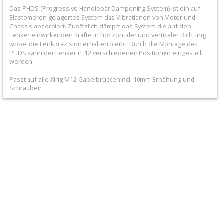
+
Das PHDS (Progressive Handlebar Dampening System) ist ein auf
Elastomeren gelagertes System das Vibrationen von Motor und
Filter
Chassis absorbiert. Zusätzlich dämpft das System die auf den
Lenker einwirkenden Kräfte in horizontaler und vertikaler Richtung
&
wobei die Lenkpräzision erhalten bleibt. Durch die Montage des
Schmierstoffe
PHDS kann der Lenker in 12 verschiedenen Positionen eingestellt
werden.
+
Passt auf alle Xtrig M12 Gabelbrückenincl. 10mm Erhöhung und
Hebel
Schrauben
/
Armaturen
+
Kühlung
Protection
+
Lenker