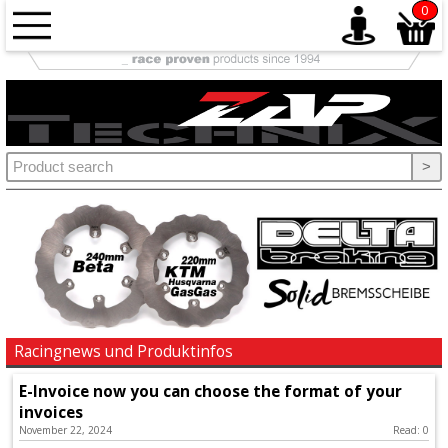
0
Accessories
+
Brake
>
+
Chains
&
Sprockets
+
Elektrics
Racingnews und Produktinfos
E-Invoice now you can choose the format of your
+
invoices
Engine
November 22, 2024
Read: 0