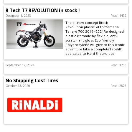
Levers
&
R Tech T7 REVOLUTION in stock !
December 1, 2023
Read: 1492
Perches
The all new concept Rtech
Revolution plastic kit forYamaha
+
Tenerè 700 2019>2024Re-designed
plastic kit made by flexible, anti-
Plastics
scratch and gloss Eco friendly
Polypropylene will give to this iconic
adventure bike a complete facelift
+
dedicated to Hard Enduro use
Radiators
September 12, 2023
Read: 1250
Protection
No Shipping Cost Tires
+
October 13, 2020
Read: 2825
Seat
and
Graphics
+
Suspension