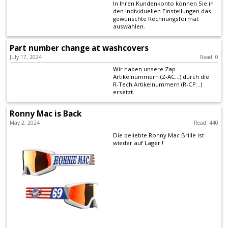
In Ihren Kundenkonto können Sie in
+
den Individuellen Einstellungen das
Equipment
gewünschte Rechnungsformat
auswählen.
&
Part number change at washcovers
Apparel
July 17, 2024
Read: 0
Wir haben unsere Zap
+
Artikelnummern (Z-AC...) durch die
R-Tech Artikelnummern (R-CP...)
Exhaust
ersetzt.
+
Ronny Mac is Back
Filters
May 2, 2024
Read: 440
Die beliebte Ronny Mac Brille ist
&
wieder auf Lager !
Lubricants
+
Handlebar
+