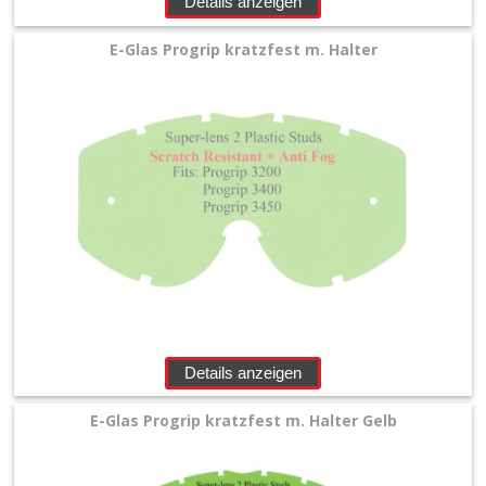
Details anzeigen
+
100%
E-Glas Progrip kratzfest m. Halter
Arnette
EKS
Brillen
FOX
Leatt
Oakley
Details anzeigen
Progrip
E-Glas Progrip kratzfest m. Halter Gelb
Roll-