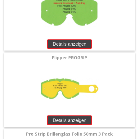
off
Scott
Smith
Details anzeigen
SPY
Flipper PROGRIP
EKS
Brillen
+
SCOTT
Brillen
+
Details anzeigen
Taschen
Pro Strip Brillenglas Folie 50mm 3 Pack