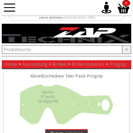
0
Antrieb
+
Auspuff
>
+
Ausrüstung
Home
>
Ausrüstung
>
Brillen
>
Brillenzubehör
>
Progrip
Abreißscheiben 10er Pack Progrip
+
Bekleidung
+
Brillen
+
Brillenzubehör