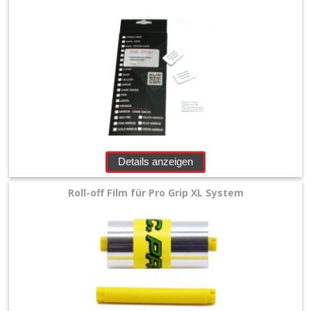
Bremse
+
Elektrik
+
Fahrwerk
+
Filter
Details anzeigen
&
Roll-off Film für Pro Grip XL System
Schmierstoffe
+
Hebel
/
Armaturen