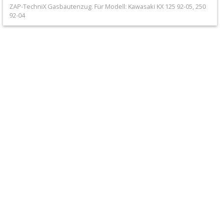
+
ZAP-TechniX Gasbautenzug. Für Modell: Kawasaki KX 125 92-05, 250
92-04
Filter
&
Schmierstoffe
+
Hebel
/
Armaturen
+
Kühlung
Protection
+
Lenker