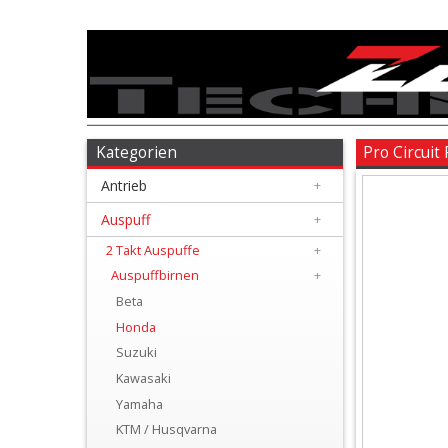
Antrieb
+
Auspuff
Kategorien
Pro Circuit
Antrieb
+
+
2
Auspuff
+
Takt
2 Takt Auspuffe
+
Auspuffbirnen
+
Auspuffe
Beta
+
Honda
Auspuffbirnen
Suzuki
Kawasaki
+
Yamaha
Beta
KTM / Husqvarna