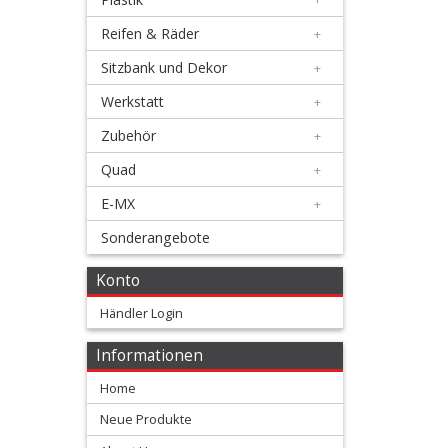
4
Reifen & Räder
+
Takt
Sitzbank und Dekor
+
Auspuffe
Werkstatt
+
+
Zubehör
+
Auspuff
Quad
+
Zubehör
E-MX
+
Ausrüstung
Sonderangebote
+
Konto
Bremse
Händler Login
+
Informationen
Elektrik
Home
+
Neue Produkte
Fahrwerk