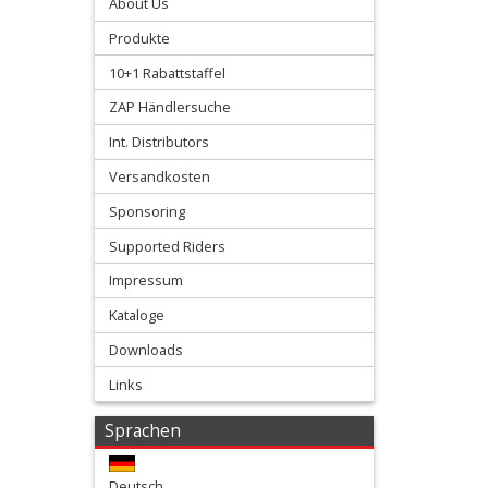
About Us
+
Produkte
Filter
10+1 Rabattstaffel
&
ZAP Händlersuche
Schmierstoffe
Int. Distributors
+
Versandkosten
Hebel
Sponsoring
/
Supported Riders
Armaturen
Impressum
Kataloge
+
Downloads
Kühlung
Links
Protection
Sprachen
+
Lenker
Deutsch