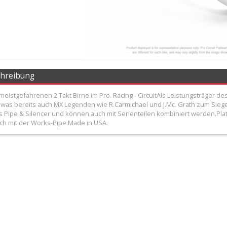
chreibung
meistgefahrenen 2 Takt Birne im Pro. Racing - CircuitAls Leistungsträger des
 was bereits auch MX Legenden wie R.Carmichael und J.Mc. Grath zum Siegen 
Pipe & Silencer und können auch mit Serienteilen kombiniert werden.Platin-
sch mit der Works-Pipe.Made in USA.