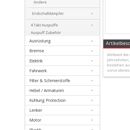
Andere
Honda
Endschalldämpfer
+
Suzuki
4 Takt Auspuffe
+
Auspuff Zubehör
Kawasaki
Ausrüstung
+
Artikelbes
Yamaha
Bremse
+
Weltweit die 
Jahrzehnten,
Elektrik
+
KTM
bestehen aus 
sonst identi
Fahrwerk
+
/
Filter & Schmierstoffe
+
Husqvarna
Hebel / Armaturen
+
Andere
Kühlung Protection
+
Lenker
+
Endschalldämpfer
Motor
+
+
Plastik
+