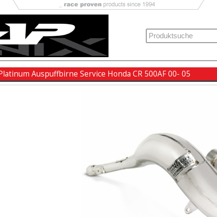
 Platinum Auspuffbirne Service Honda CR 500AF 00- 05