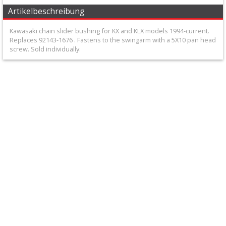
+
Artikelbeschreibung
Filter
Kawasaki chain slider bushing for KX and KLX models 1994-current.
&
Replaces 92143-1676 . Fastens to the swingarm with a 5X10 pan head
screw. Sold individually.
Schmierstoffe
+
Hebel
/
Armaturen
+
Kühlung
Protection
+
Lenker