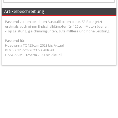
+
Beta
Artikelbeschreibung
Passend zu den beliebten Auspuffbirnen bietet S3 Parts jetzt
Honda
erstmals auch einen Endschalldämpfer für 125ccm-Motorräder an.
-Top Leistung, gleichmäßig unten, gute mittlere und hohe Leistung.
Kawasaki
Passend für:
Husqvarna TC 125ccm 2023 bis Aktuell
KTM/Husqvarna
KTM SX 125ccm 2023 bis Aktuell
GASGAS MC 125ccm 2023 bis Aktuell
Suzuki
Yamaha
Andere
4
Takt