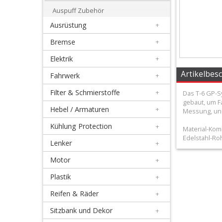
+
Auspuff Zubehör
Honda
Ausrüstung
+
Bremse
+
Kawasaki
Elektrik
+
KTM/Husqvarna
Artikelbes
Fahrwerk
+
Filter & Schmierstoffe
+
Schalldämpferteile
Das T-6 GP-S
gebaut, um F
Hebel / Armaturen
+
Messung, un
Suzuki
Kühlung Protection
+
Material-Kom
Edelstahl-Ro
Yamaha
Lenker
+
Motor
+
Auspuff
Plastik
+
Zubehör
Reifen & Räder
+
Ausrüstung
Sitzbank und Dekor
+