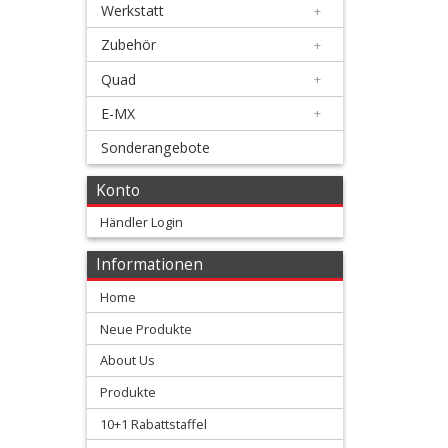
Werkstatt
+
+
Bremse
Zubehör
+
Quad
+
+
Elektrik
E-MX
+
Sonderangebote
+
Fahrwerk
Konto
+
Händler Login
Filter
Informationen
&
Home
Schmierstoffe
Neue Produkte
+
About Us
Hebel
Produkte
/
10+1 Rabattstaffel