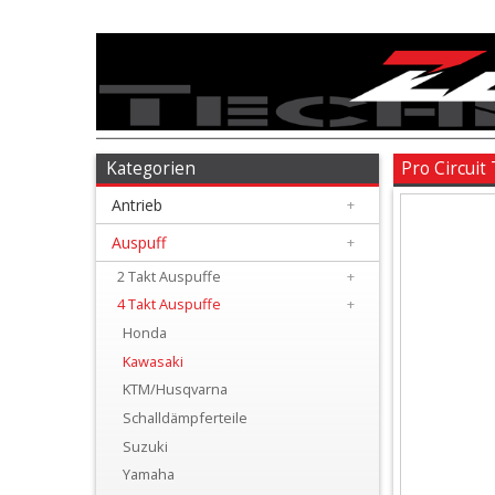
Antrieb
+
Auspuff
Kategorien
Pro Circuit
Antrieb
+
+
2
Auspuff
+
Takt
2 Takt Auspuffe
+
4 Takt Auspuffe
+
Auspuffe
Honda
+
Kawasaki
4
KTM/Husqvarna
Schalldämpferteile
Takt
Suzuki
Auspuffe
Yamaha