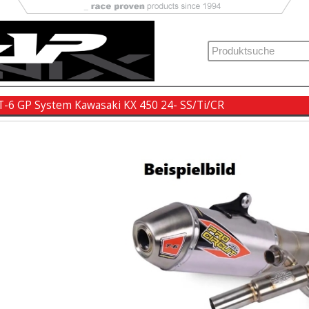
 T-6 GP System Kawasaki KX 450 24- SS/Ti/CR