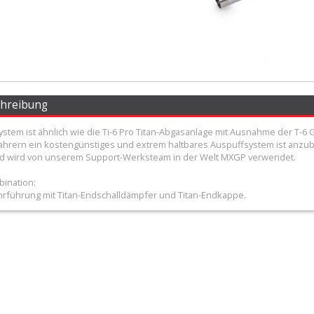
chreibung
ystem ist ähnlich wie die Ti-6 Pro Titan-Abgasanlage mit Ausnahme der T-6
ahrern ein kostengünstiges und extrem haltbares Auspuffsystem ist anzubi
d wird von unserem Support-Werksteam in der Welt MXGP verwendet.
bination:
hrführung mit Titan-Endschalldämpfer und Titan-Endkappe.