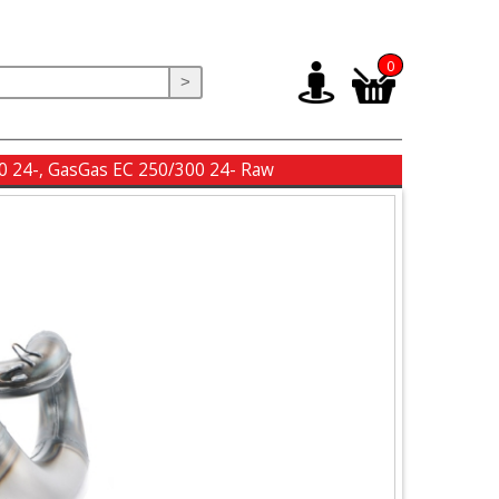
0
>
0 24-, GasGas EC 250/300 24- Raw