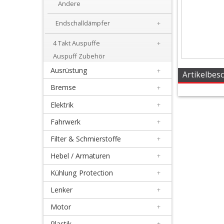
Andere
Honda
Endschalldämpfer
+
Suzuki
4 Takt Auspuffe
+
Auspuff Zubehör
Kawasaki
Ausrüstung
+
Artikelbes
Yamaha
Bremse
+
Elektrik
+
KTM
Fahrwerk
+
/
Filter & Schmierstoffe
+
Husqvarna
Hebel / Armaturen
+
Andere
Kühlung Protection
+
Lenker
+
Endschalldämpfer
Motor
+
+
Plastik
+