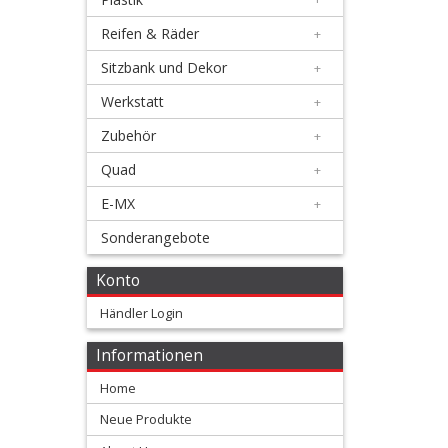
4
Reifen & Räder
+
Takt
Sitzbank und Dekor
+
Auspuffe
Werkstatt
+
+
Zubehör
+
Auspuff
Quad
+
Zubehör
E-MX
+
Ausrüstung
Sonderangebote
+
Konto
Bremse
Händler Login
+
Informationen
Elektrik
Home
+
Neue Produkte
Fahrwerk