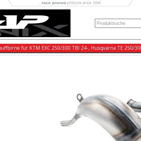
puffbirne für KTM EXC 250/300 TBI 24-, Husqvarna TE 250/30