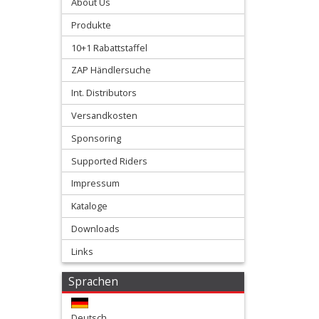
About Us
+
Produkte
Filter
10+1 Rabattstaffel
&
ZAP Händlersuche
Schmierstoffe
Int. Distributors
+
Versandkosten
Hebel
Sponsoring
/
Supported Riders
Armaturen
Impressum
Kataloge
+
Downloads
Kühlung
Links
Protection
Sprachen
+
Lenker
Deutsch