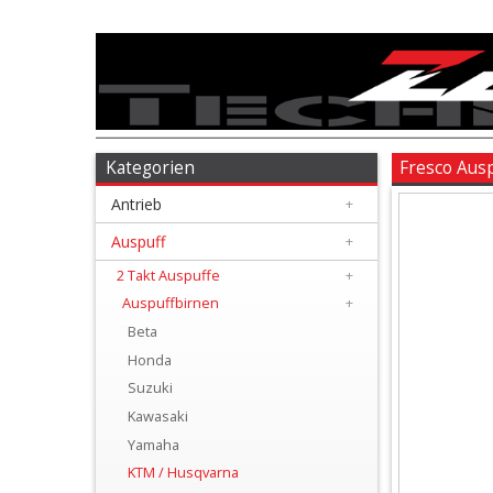
Antrieb
+
Auspuff
Kategorien
Fresco Aus
Antrieb
+
+
2
Auspuff
+
Takt
2 Takt Auspuffe
+
Auspuffbirnen
+
Auspuffe
Beta
+
Honda
Auspuffbirnen
Suzuki
Kawasaki
+
Yamaha
Beta
KTM / Husqvarna