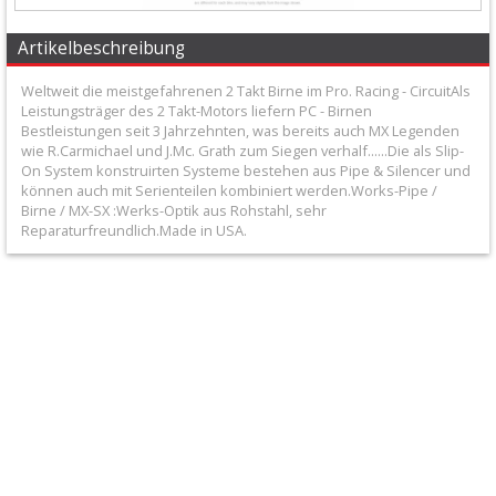
Honda
Artikelbeschreibung
Suzuki
Weltweit die meistgefahrenen 2 Takt Birne im Pro. Racing - CircuitAls
Leistungsträger des 2 Takt-Motors liefern PC - Birnen
Bestleistungen seit 3 Jahrzehnten, was bereits auch MX Legenden
Kawasaki
wie R.Carmichael und J.Mc. Grath zum Siegen verhalf......Die als Slip-
On System konstruirten Systeme bestehen aus Pipe & Silencer und
Yamaha
können auch mit Serienteilen kombiniert werden.Works-Pipe /
Birne / MX-SX :Werks-Optik aus Rohstahl, sehr
Reparaturfreundlich.Made in USA.
KTM
/
Husqvarna
Andere
Endschalldämpfer
+