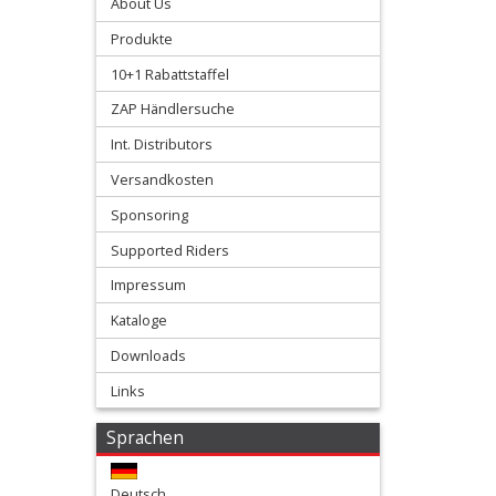
About Us
&
Produkte
Schmierstoffe
10+1 Rabattstaffel
+
ZAP Händlersuche
Hebel
Int. Distributors
/
Versandkosten
Armaturen
Sponsoring
Supported Riders
+
Kühlung
Impressum
Protection
Kataloge
Downloads
+
Links
Lenker
Sprachen
+
Motor
Deutsch