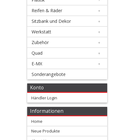
Auspuffe
Reifen & Räder
+
+
Sitzbank und Dekor
+
Auspuff
Werkstatt
+
Zubehör
Zubehör
+
Ausrüstung
Quad
+
+
E-MX
+
Bremse
Sonderangebote
+
Konto
Elektrik
Händler Login
+
Informationen
Fahrwerk
Home
+
Neue Produkte
Filter