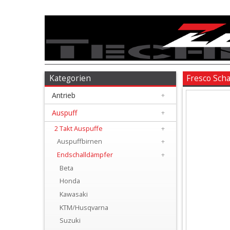
Antrieb
+
Auspuff
Kategorien
Fresco Scha
Antrieb
+
+
2
Auspuff
+
Takt
2 Takt Auspuffe
+
Auspuffbirnen
+
Auspuffe
Endschalldämpfer
+
+
Beta
Auspuffbirnen
Honda
Kawasaki
+
KTM/Husqvarna
Endschalldämpfer
Suzuki