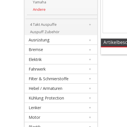
Yamaha
+
Andere
Beta
4 Takt Auspuffe
+
Honda
Auspuff Zubehör
Kawasaki
Ausrüstung
+
Artikelbes
Bremse
+
KTM/Husqvarna
Elektrik
+
Suzuki
Fahrwerk
+
Filter & Schmierstoffe
+
Yamaha
Hebel / Armaturen
+
Andere
Kühlung Protection
+
Lenker
+
4
Motor
+
Takt
Plastik
+