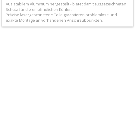
+
Aus stabilem Aluminium hergestellt - bietet damit ausgezeichneten
Schutz für die empfindlichen Kühler.
Filter
Präzise lasergeschnittene Teile garantieren problemlose und
exakte Montage an vorhandenen Anschraubpunkten.
&
Schmierstoffe
+
Hebel
/
Armaturen
+
Kühlung
Protection
+
Kühler