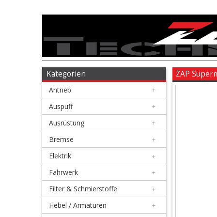
Antrieb
+
Auspuff
Kategorien
ZAP Super
Antrieb
+
+
Ausrüstung
Auspuff
+
Ausrüstung
+
+
Bremse
Bremse
+
Elektrik
+
+
Elektrik
Fahrwerk
+
Filter & Schmierstoffe
+
+
Fahrwerk
Hebel / Armaturen
+