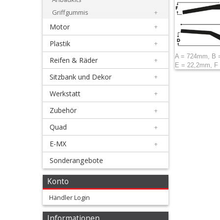
+
Griffgummis
+
Gabelbrücken
Motor
+
+
Plastik
+
Züge
A = 724mm, B 
Reifen & Räder
+
&
E = 22,2mm, F
Sitzbank und Dekor
+
Gasgriffe
Werkstatt
+
+
Zubehör
+
Lenker
Quad
+
&
E-MX
+
Lenkerpolster
Sonderangebote
+
Konto
Lenkerpolster
Händler Login
ZAP
Informationen