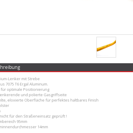
chreibung
ium-Lenker mit Strebe
aus 7075 T6 Ergal Aluminum.
a für optimale Positionierung
Lenkerende und polierte Gasgriffseite
lte, eloxierte Oberfläche für perfektes haltbares Finish
olster
m
nicht für den Straßeneinsatz geprüft !
mbereich 95mm
eninnendurchmesser 14mm