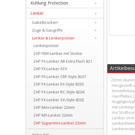
Kühlung Protection
+
+
Filter
Lenker
+
&
Gabelbrücken
+
Züge & Gasgriffe
+
Schmierstoffe
Lenker & Lenkerpolster
+
+
Lenkerpolster
Hebel
ZAP FMX-Lenker mit Strebe
ZAP FX-Lenker AB Extra Flach 821
/
Artikelbes
ZAP FX-Lenker ATV
Armaturen
ZAP FX-Lenker CRF-Style 8201
22mm Alumin
ZAP FX-Lenker EX-Style 8203
-Hergestellt 
+
-Einstellskal
ZAP FX-Lenker RC-Style 8204
Kühlung
-Geriffeltes 
ZAP FX-Lenker SX-Style 8202
-Kugelgestrah
Protection
-mit Lenkerp
ZAP Mini-Lenker 22mm
-Für 50-85cc
ZAP MX-Lenker 22mm
+
-Lenker sind 
ZAP Supermini-Lenker 22mm
-Lenkerklem
Lenker
-Lenkerend
Anbaukits