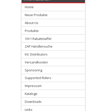
FMX-
Home
Lenker
Neue Produkte
mit
About Us
Strebe
Produkte
10+1 Rabattstaffel
ZAP
ZAP Händlersuche
FX-
Int. Distributors
Lenker
Versandkosten
AB
Sponsoring
Extra
Supported Riders
Flach
Impressum
821
Kataloge
Downloads
ZAP
Links