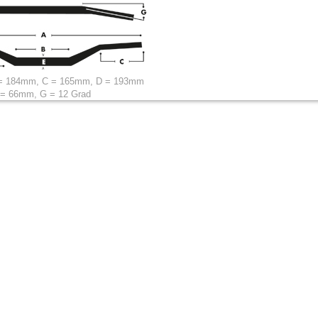
= 184mm, C = 165mm, D = 193mm
 = 66mm, G = 12 Grad