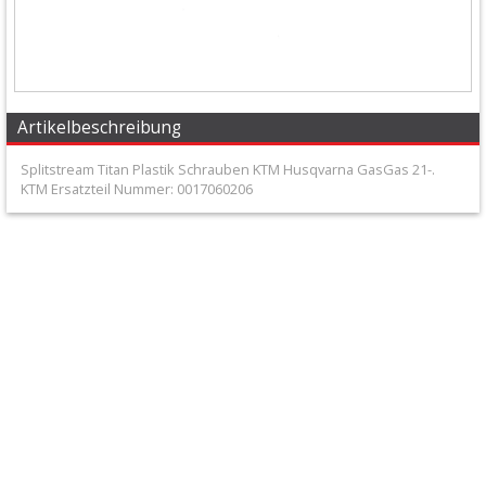
+
Filter
&
Schmierstoffe
Artikelbeschreibung
+
Splitstream Titan Plastik Schrauben KTM Husqvarna GasGas 21-.
Hebel
KTM Ersatzteil Nummer: 0017060206
/
Armaturen
+
Kühlung
Protection
+
Lenker