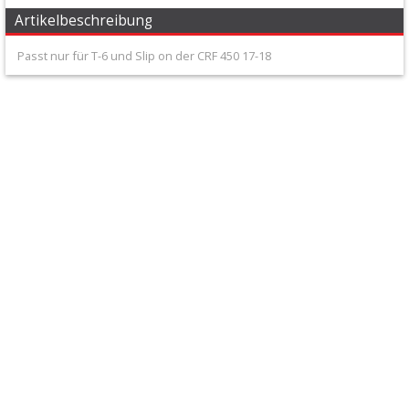
+
Artikelbeschreibung
Honda
Passt nur für T-6 und Slip on der CRF 450 17-18
Kawasaki
KTM/Husqvarna
Schalldämpferteile
Suzuki
Yamaha
Auspuff
Zubehör
Ausrüstung