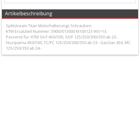
+
Filter
Artikelbeschreibung
&
Splitstream Titan Motorhalterungs Schrauben.
KTM Ersatzteil Nummer: 59003013000 M10X123 WS=13.
Schmierstoffe
Passend für: KTM SX-F 450/500, SX/F 125/250/300/350 ab 23-.
Husqvarna 450/500, TC/FC 125/250/300/350 ab 23-. GasGas 450, MC
+
125/250/350 ab 24-.
Hebel
/
Armaturen
+
Kühlung
Protection
+
Lenker