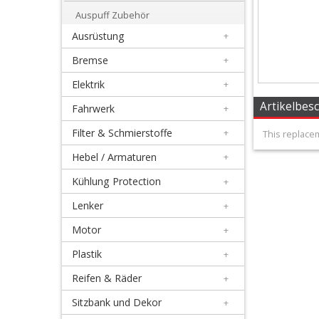
+
Auspuff Zubehör
Honda
Ausrüstung
+
Bremse
+
Kawasaki
Elektrik
+
KTM/Husqvarna
Artikelbes
Fahrwerk
+
Filter & Schmierstoffe
+
Schalldämpferteile
This replacem
Hebel / Armaturen
+
Suzuki
Kühlung Protection
+
Yamaha
Lenker
+
Motor
+
Auspuff
Plastik
+
Zubehör
Reifen & Räder
+
Ausrüstung
Sitzbank und Dekor
+