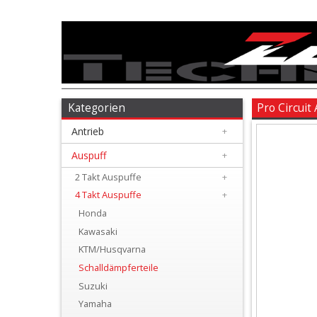
Antrieb
+
Auspuff
Kategorien
Pro Circuit
Antrieb
+
+
2
Auspuff
+
Takt
2 Takt Auspuffe
+
4 Takt Auspuffe
+
Auspuffe
Honda
+
Kawasaki
4
KTM/Husqvarna
Schalldämpferteile
Takt
Suzuki
Auspuffe
Yamaha