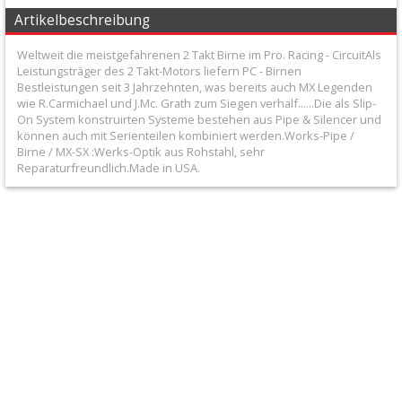
Honda
Artikelbeschreibung
Weltweit die meistgefahrenen 2 Takt Birne im Pro. Racing - CircuitAls
Suzuki
Leistungsträger des 2 Takt-Motors liefern PC - Birnen
Bestleistungen seit 3 Jahrzehnten, was bereits auch MX Legenden
wie R.Carmichael und J.Mc. Grath zum Siegen verhalf......Die als Slip-
Kawasaki
On System konstruirten Systeme bestehen aus Pipe & Silencer und
können auch mit Serienteilen kombiniert werden.Works-Pipe /
Birne / MX-SX :Werks-Optik aus Rohstahl, sehr
Yamaha
Reparaturfreundlich.Made in USA.
KTM
/
Husqvarna
Andere
Endschalldämpfer
+