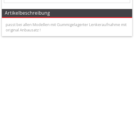
+
Filter
Artikelbeschreibung
&
passt bei allen Modellen mit Gummigelagerter Lenkeraufnahme mit
original Anbausatz !
Schmierstoffe
+
Hebel
/
Armaturen
+
Kühlung
Protection
+
Lenker