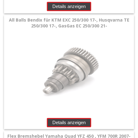
+
Details anzeigen
Filter
All Balls Bendix für KTM EXC 250/300 17-, Husqvarna TE
&
250/300 17-, GasGas EC 250/300 21-
Schmierstoffe
+
Hebel
/
Armaturen
+
Kühlung
Protection
+
Details anzeigen
Lenker
Flex Bremshebel Yamaha Quad YFZ 450 , YFM 700R 2007-