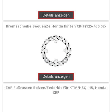
+
Zubehör
Details anzeigen
+
Bremsscheibe SequenZe Honda hinten CR(F)125-450 02-
Quad
+
E-
MX
+
Sonderangebote
Details anzeigen
ZAP Fußrasten Bolzen/Federkit für KTM/HSQ -15, Honda
CRF