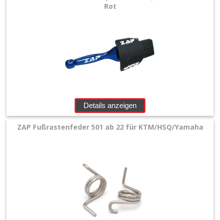
+
Rot
Motor
+
Plastik
+
Reifen
&
Details anzeigen
Räder
ZAP Fußrastenfeder 501 ab 22 für KTM/HSQ/Yamaha
+
Sitzbank
und
Dekor
+
Werkstatt