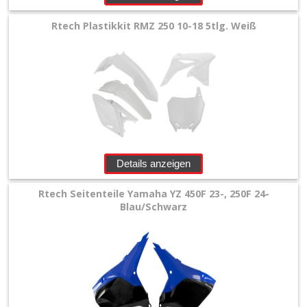
Rtech Plastikkit RMZ 250 10-18 5tlg. Weiß
Details anzeigen
Rtech Seitenteile Yamaha YZ 450F 23-, 250F 24-
Blau/Schwarz