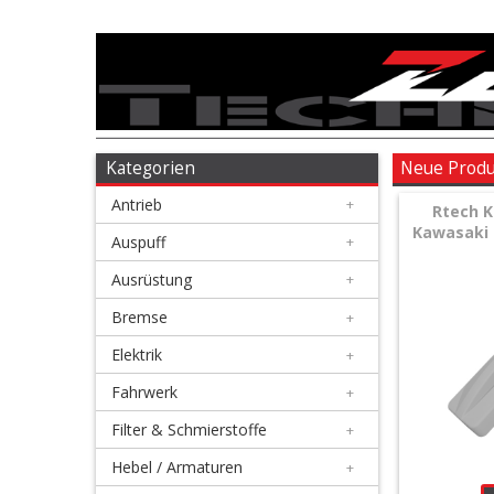
Antrieb
+
Auspuff
Kategorien
Neue Prod
Antrieb
+
+
Rtech K
Kawasaki 
Ausrüstung
Auspuff
+
Ausrüstung
+
+
Bremse
Bremse
+
Elektrik
+
+
Elektrik
Fahrwerk
+
Filter & Schmierstoffe
+
+
Fahrwerk
Hebel / Armaturen
+