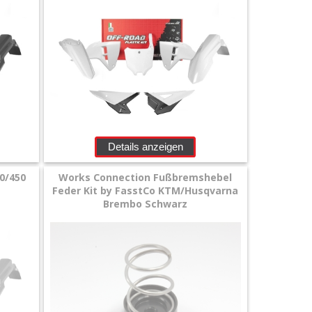
Details anzeigen
50/450
Works Connection Fußbremshebel
Feder Kit by FasstCo KTM/Husqvarna
Brembo Schwarz