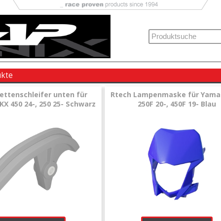
ukte
ettenschleifer unten für
Rtech Lampenmaske für Yam
KX 450 24-, 250 25- Schwarz
250F 20-, 450F 19- Blau