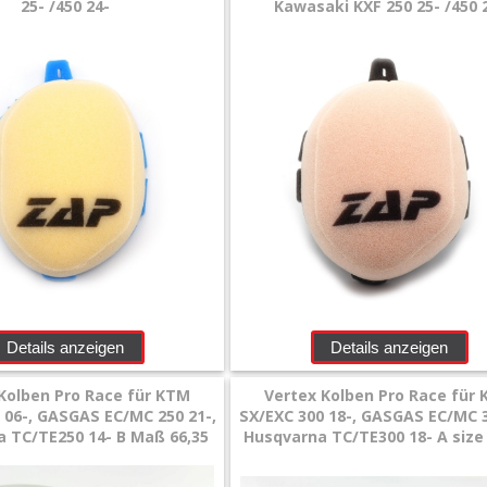
25- /450 24-
Kawasaki KXF 250 25- /450 
Details anzeigen
Details anzeigen
Kolben Pro Race für KTM
Vertex Kolben Pro Race für
 06-, GASGAS EC/MC 250 21-,
SX/EXC 300 18-, GASGAS EC/MC 3
 TC/TE250 14- B Maß 66,35
Husqvarna TC/TE300 18- A size