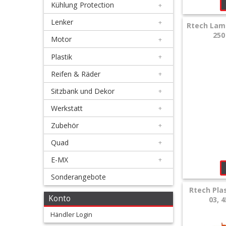
Kühlung Protection
+
+
Filter
Lenker
+
Rtech Lam
250
&
Motor
+
Schmierstoffe
Plastik
+
Reifen & Räder
+
+
Hebel
Sitzbank und Dekor
+
/
Werkstatt
+
Armaturen
Zubehör
+
Quad
+
+
Kühlung
E-MX
+
Protection
Sonderangebote
Rtech Pla
+
Konto
03, 
Lenker
Händler Login