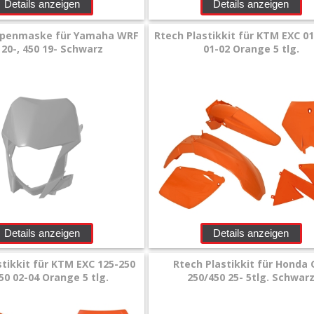
Details anzeigen
Details anzeigen
penmaske für Yamaha WRF
Rtech Plastikkit für KTM EXC 01
 20-, 450 19- Schwarz
01-02 Orange 5 tlg.
Details anzeigen
Details anzeigen
stikkit für KTM EXC 125-250
Rtech Plastikkit für Honda 
450 02-04 Orange 5 tlg.
250/450 25- 5tlg. Schwar