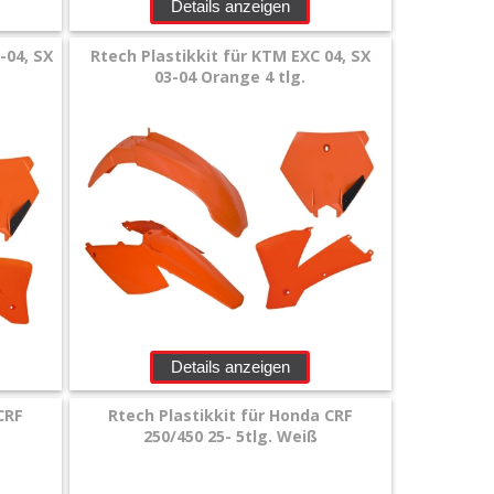
Details anzeigen
-04, SX
Rtech Plastikkit für KTM EXC 04, SX
03-04 Orange 4 tlg.
Details anzeigen
CRF
Rtech Plastikkit für Honda CRF
z
250/450 25- 5tlg. Weiß