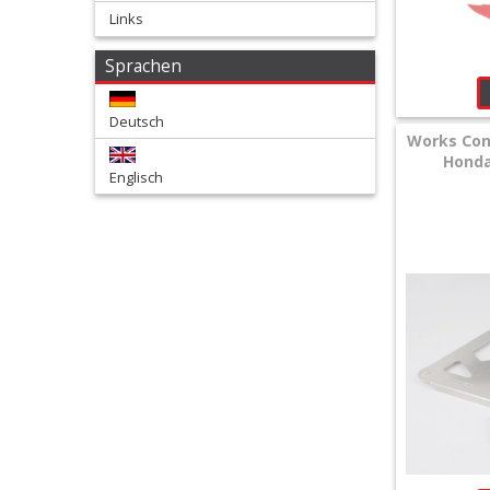
Links
+
Sprachen
Zubehör
+
Deutsch
Quad
Works Con
Honda
Englisch
+
E-
MX
+
Sonderangebote