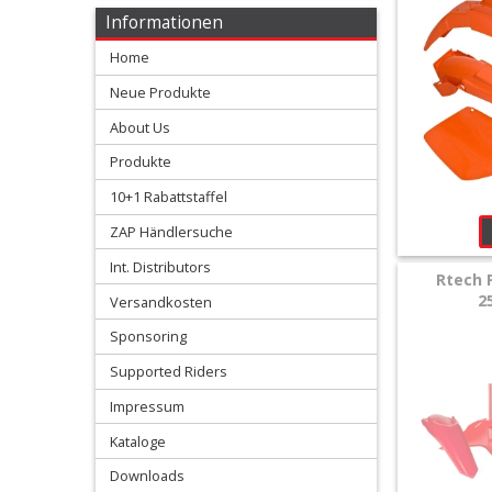
+
Informationen
Motor
Home
+
Neue Produkte
Plastik
About Us
+
Produkte
Reifen
10+1 Rabattstaffel
&
ZAP Händlersuche
Räder
Int. Distributors
Rtech 
2
Versandkosten
+
Sitzbank
Sponsoring
und
Supported Riders
Impressum
Dekor
Kataloge
+
Downloads
Werkstatt