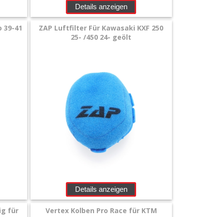
Details anzeigen
o 39-41
ZAP Luftfilter Für Kawasaki KXF 250
25- /450 24- geölt
Details anzeigen
ig für
Vertex Kolben Pro Race für KTM