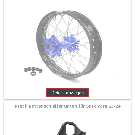
+
Motor
+
Plastik
+
Reifen
&
Räder
+
Sitzbank
Details anzeigen
und
Rtech Kettenschleifer unten für Sark Varg 23-24
Dekor
+
Werkstatt