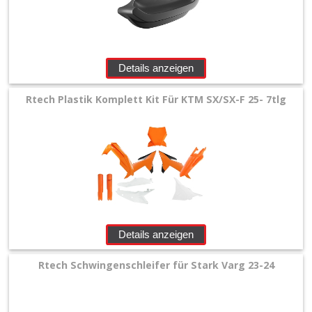
+
Zubehör
Details anzeigen
+
Quad
Rtech Plastik Komplett Kit Für KTM SX/SX-F 25- 7tlg
+
E-
MX
+
Sonderangebote
Details anzeigen
Rtech Schwingenschleifer für Stark Varg 23-24