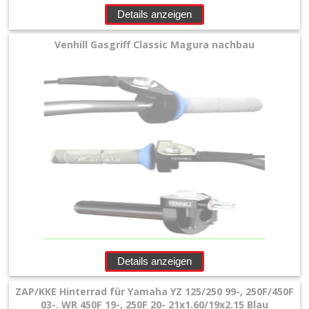
+
Details anzeigen
Filter
Venhill Gasgriff Classic Magura nachbau
&
Schmierstoffe
+
Hebel
/
Armaturen
+
Kühlung
Protection
Details anzeigen
+
Lenker
ZAP/KKE Hinterrad für Yamaha YZ 125/250 99-, 250F/450F
03-. WR 450F 19-, 250F 20- 21x1.60/19x2.15 Blau