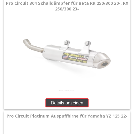
+
Pro Circuit 304 Schalldämpfer für Beta RR 250/300 20-, RX
250/300 23-
Motor
+
Plastik
+
Reifen
&
Räder
+
Sitzbank
und
Details anzeigen
Dekor
Pro Circuit Platinum Auspuffbirne für Yamaha YZ 125 22-
+
Werkstatt