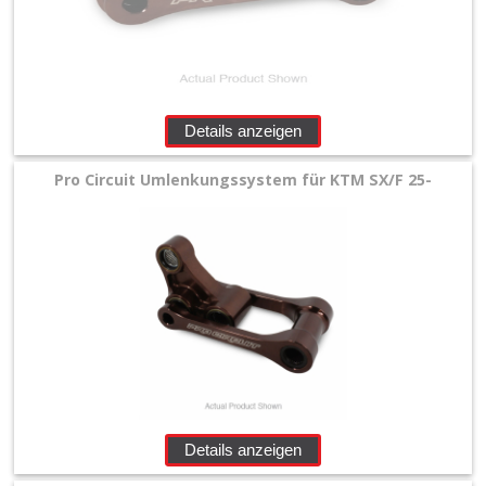
+
Filter
&
Schmierstoffe
Details anzeigen
+
Pro Circuit Umlenkungssystem für KTM SX/F 25-
Hebel
/
Armaturen
+
Kühlung
Protection
+
Lenker
Details anzeigen