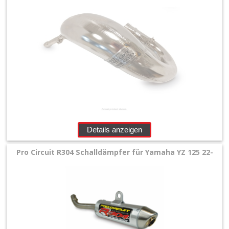
+
Zubehör
+
Quad
+
E-
MX
Details anzeigen
+
Sonderangebote
Pro Circuit R304 Schalldämpfer für Yamaha YZ 125 22-