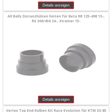
+
Details anzeigen
Filter
All Balls Distanzhülsen hinten für Beta RR 125-498 13-,
&
RX 300/450 24-, Xtrainer 15-
Schmierstoffe
+
Hebel
/
Armaturen
+
Kühlung
Protection
+
Details anzeigen
Lenker
Vertex Top End Kolben Kit Race Evolution für KTM SX 85