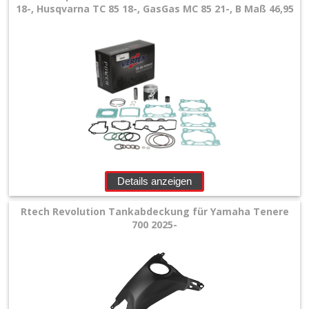
+
18-, Husqvarna TC 85 18-, GasGas MC 85 21-, B Maß 46,95
Motor
+
Plastik
+
Reifen
&
Räder
Details anzeigen
+
Sitzbank
Rtech Revolution Tankabdeckung für Yamaha Tenere
700 2025-
und
Dekor
+
Werkstatt