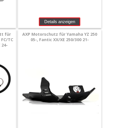
Details anzeigen
tt für
AXP Motorschutz für Yamaha YZ 250
a FC/TC
05-, Fantic XX/XE 250/300 21-
 24-