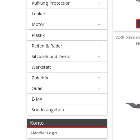
Kühlung Protection
+
+
Filter
Lenker
+
&
Motor
+
Schmierstoffe
Plastik
+
AXP Xtrem
H
Reifen & Räder
+
+
Hebel
Sitzbank und Dekor
+
/
Werkstatt
+
Armaturen
Zubehör
+
Quad
+
+
Kühlung
E-MX
+
Protection
Sonderangebote
+
Konto
Lenker
Händler Login