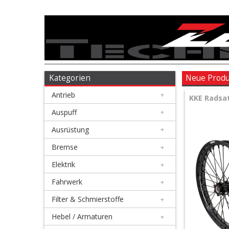
Antrieb
+
Auspuff
Kategorien
Neue Prod
Antrieb
+
+
KKE Radsat
Ausrüstung
Auspuff
+
Ausrüstung
+
+
Bremse
Bremse
+
Elektrik
+
+
Elektrik
Fahrwerk
+
Filter & Schmierstoffe
+
+
Fahrwerk
Hebel / Armaturen
+