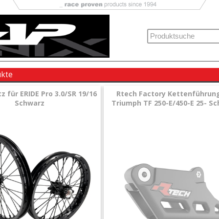
ukte
z für ERIDE Pro 3.0/SR 19/16
Rtech Factory Kettenführung
Schwarz
Triumph TF 250-E/450-E 25- S