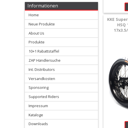
+
Informationen
Motor
Home
KKE Super
+
Neue Produkte
HSQ 1
Plastik
17x3.5
About Us
+
Produkte
Reifen
10+1 Rabattstaffel
&
ZAP Händlersuche
Räder
Int. Distributors
Versandkosten
+
Sitzbank
Sponsoring
und
Supported Riders
Impressum
Dekor
Kataloge
+
Downloads
Werkstatt