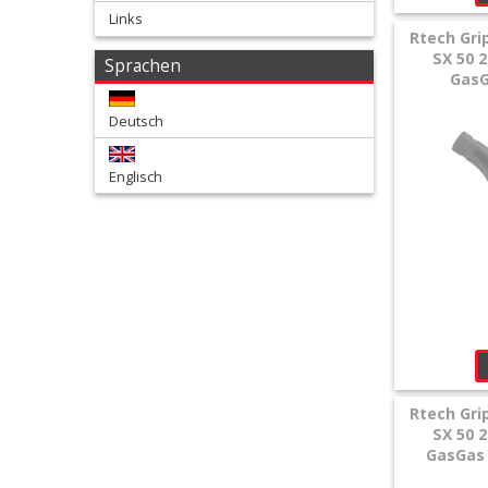
Links
+
Rtech Gr
SX 50 2
Sprachen
Zubehör
GasG
+
Deutsch
Quad
Englisch
+
E-
MX
+
Sonderangebote
Rtech Gr
SX 50 2
GasGas 