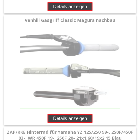
+
Details anzeigen
Filter
Venhill Gasgriff Classic Magura nachbau
&
Schmierstoffe
+
Hebel
/
Armaturen
+
Kühlung
Protection
Details anzeigen
+
Lenker
ZAP/KKE Hinterrad für Yamaha YZ 125/250 99-, 250F/450F
03-. WR 450F 19-, 250F 20- 21x1.60/19x2.15 Blau