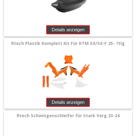
+
Zubehör
Details anzeigen
+
Quad
Rtech Plastik Komplett Kit Für KTM SX/SX-F 25- 7tlg
+
E-
MX
+
Sonderangebote
Details anzeigen
Rtech Schwingenschleifer für Stark Varg 23-24