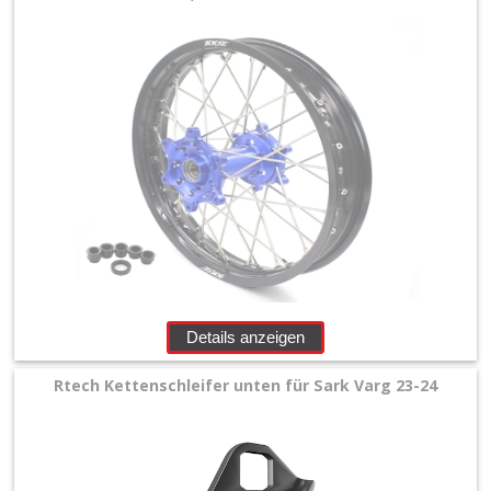
+
Motor
+
Plastik
+
Reifen
&
Räder
+
Sitzbank
Details anzeigen
und
Rtech Kettenschleifer unten für Sark Varg 23-24
Dekor
+
Werkstatt