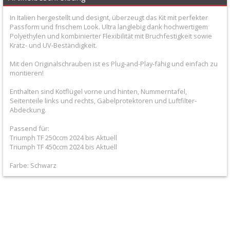
+
In Italien hergestellt und designt, überzeugt das Kit mit perfekter
Filter
Passform und frischem Look. Ultra langlebig dank hochwertigem
Polyethylen und kombinierter Flexibilität mit Bruchfestigkeit sowie
&
Kratz- und UV-Beständigkeit.
Schmierstoffe
Mit den Originalschrauben ist es Plug-and-Play-fähig und einfach zu
montieren!
+
Hebel
Enthalten sind Kotflügel vorne und hinten, Nummerntafel,
Seitenteile links und rechts, Gabelprotektoren und Luftfilter-
/
Abdeckung.
Armaturen
Passend für:
Triumph TF 250ccm 2024 bis Aktuell
+
Triumph TF 450ccm 2024 bis Aktuell
Kühlung
Farbe: Schwarz
Protection
+
Lenker