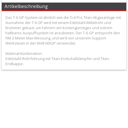
+
Artikelbeschreibung
Honda
Das T-6 GP-System ist ähnlich wie die Ti-6 Pro Titan-Abgasanlage mit
Ausnahme der T-6 GP wird mit einem Edelstahl-Mittelrohr und
Kawasaki
Krümmer gebaut, um Fahrern ein kostengünstiges und extrem
haltbares Auspuffsystem ist anzubieten. Der T-6 GP entspricht den
FIM 2-Meter Max Messung, und wird von unserem Support-
KTM/Husqvarna
Werksteam in der Welt MXGP verwendet.
Material-Kombination:
Schalldämpferteile
Edelstahl-Rohrführung mit Titan-Endschalldämpfer und Titan-
Endkappe.
Suzuki
Yamaha
Auspuff
Zubehör
Ausrüstung