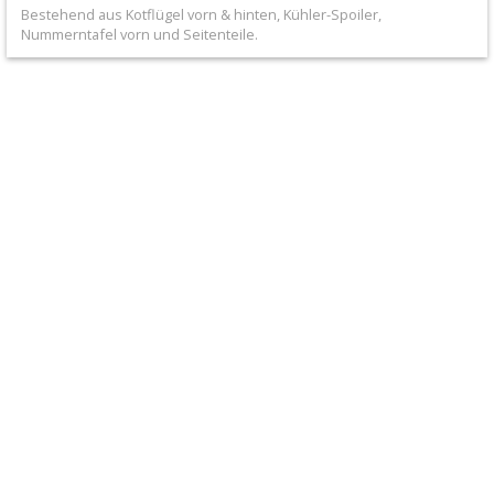
+
Bestehend aus Kotflügel vorn & hinten, Kühler-Spoiler,
Nummerntafel vorn und Seitenteile.
Filter
&
Schmierstoffe
+
Hebel
/
Armaturen
+
Kühlung
Protection
+
Lenker