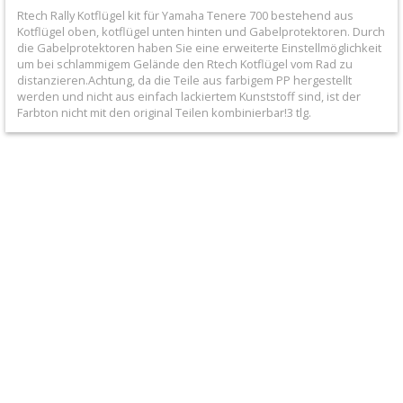
+
Rtech Rally Kotflügel kit für Yamaha Tenere 700 bestehend aus
Kotflügel oben, kotflügel unten hinten und Gabelprotektoren. Durch
Filter
die Gabelprotektoren haben Sie eine erweiterte Einstellmöglichkeit
um bei schlammigem Gelände den Rtech Kotflügel vom Rad zu
&
distanzieren.Achtung, da die Teile aus farbigem PP hergestellt
Schmierstoffe
werden und nicht aus einfach lackiertem Kunststoff sind, ist der
Farbton nicht mit den original Teilen kombinierbar!3 tlg.
+
Hebel
/
Armaturen
+
Kühlung
Protection
+
Lenker