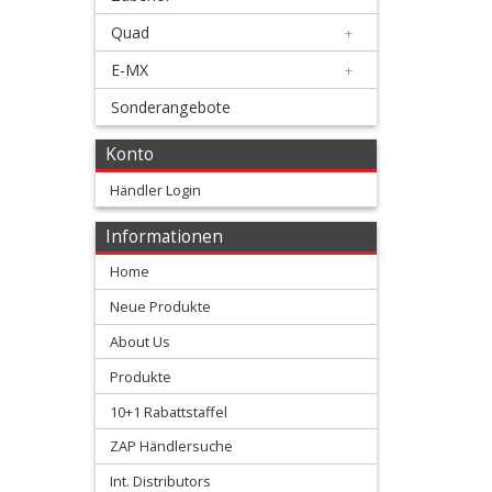
Membranen
Quad
+
+
E-MX
+
Motorteile
Sonderangebote
+
Konto
Shim
Händler Login
kits
Informationen
Ventilfedern
Home
Vergaser/Einspritzteile
Neue Produkte
About Us
Vertex
Produkte
Kolben
10+1 Rabattstaffel
+
ZAP Händlersuche
2
Int. Distributors