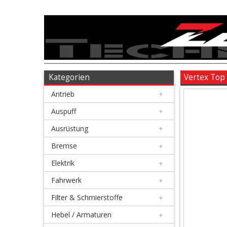
Antrieb
+
Auspuff
Kategorien
Vertex Top
Antrieb
+
+
Ausrüstung
Auspuff
+
Ausrüstung
+
+
Bremse
Bremse
+
Elektrik
+
+
Elektrik
Fahrwerk
+
Filter & Schmierstoffe
+
+
Fahrwerk
Hebel / Armaturen
+