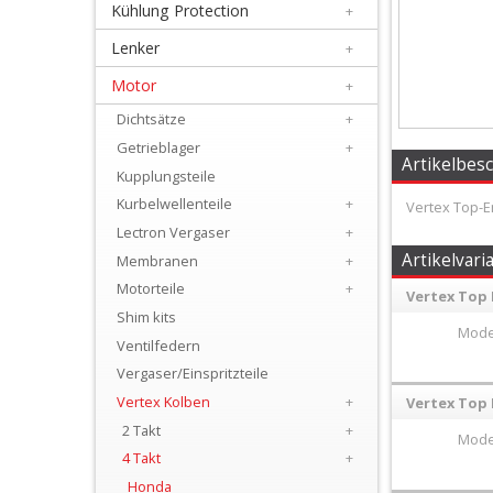
Kühlung Protection
+
+
Filter
Lenker
+
&
Motor
+
Schmierstoffe
Dichtsätze
+
Getrieblager
+
+
Artikelbes
Kupplungsteile
Hebel
Kurbelwellenteile
+
Vertex Top-En
/
Lectron Vergaser
+
Artikelvari
Membranen
+
Armaturen
Motorteile
+
Vertex Top 
+
Shim kits
Mode
Kühlung
Ventilfedern
Vergaser/Einspritzteile
Protection
Vertex Kolben
+
Vertex Top 
+
2 Takt
+
Mode
Lenker
4 Takt
+
Honda