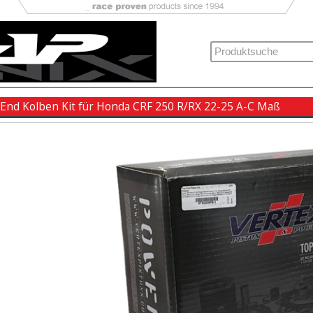
 End Kolben Kit für Honda CRF 250 R/RX 22-25 A-C Maß