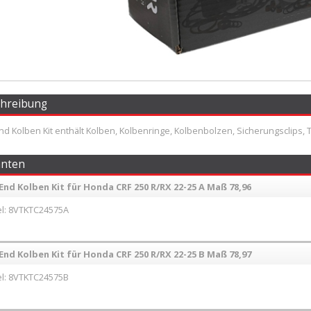
chreibung
d Kolben Kit enthält Kolben, Kolbenringe, Kolbenbolzen, Sicherungsclips, 
anten
End Kolben Kit für Honda CRF 250 R/RX 22-25 A Maß 78,96
l: 8VTKTC24575A
End Kolben Kit für Honda CRF 250 R/RX 22-25 B Maß 78,97
l: 8VTKTC24575B