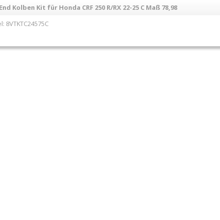
End Kolben Kit für Honda CRF 250 R/RX 22-25 C Maß 78,98
l: 8VTKTC24575C