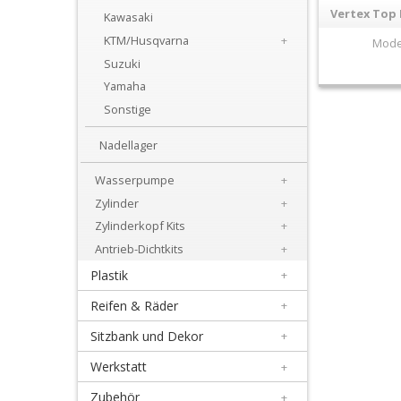
+
Vertex Top 
Kawasaki
Motor
KTM/Husqvarna
+
Mode
Suzuki
+
Yamaha
Dichtsätze
Sonstige
+
Nadellager
Getrieblager
Wasserpumpe
+
+
Zylinder
+
Kupplungsteile
Zylinderkopf Kits
+
Antrieb-Dichtkits
+
Kurbelwellenteile
Plastik
+
+
Reifen & Räder
+
Lectron
Sitzbank und Dekor
+
Vergaser
Werkstatt
+
+
Zubehör
+