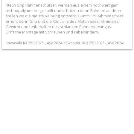
+
Rtech Grip Rahmenschützer, werden aus einem hochwertigem
technopolymer hergestellt und schützen denn Rahmen an denn
Filter
stellen wo die meiste Reibung entsteht. Gummi im Rahmenschutz
&
erhöht denn Grip und die Kontrolle des Motorrades. Minimales
Gewicht und beibehalten des schlanken Rahmendesingns.
Schmierstoffe
Einfache Montage mit Schrauben und Kabelbindern.
Kawasaki KX 250 2025-, 450 2024-Kawasaki KX-X 250 2025-, 450 2024-
+
Hebel
/
Armaturen
+
Kühlung
Protection
+
Kühler