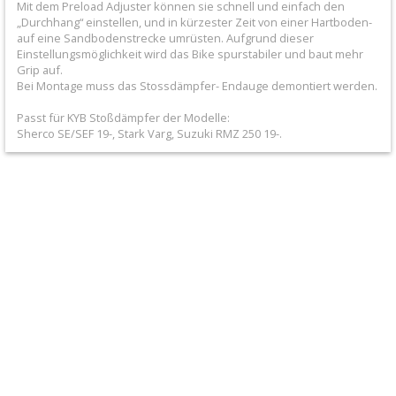
Mit dem Preload Adjuster können sie schnell und einfach den
+
„Durchhang“ einstellen, und in kürzester Zeit von einer Hartboden-
All
auf eine Sandbodenstrecke umrüsten. Aufgrund dieser
Einstellungsmöglichkeit wird das Bike spurstabiler und baut mehr
Balls
Grip auf.
Bei Montage muss das Stossdämpfer- Endauge demontiert werden.
Kits
Passt für KYB Stoßdämpfer der Modelle:
+
Sherco SE/SEF 19-, Stark Varg, Suzuki RMZ 250 19-.
FCP
Gabelzubehör
Starthilfen
+
Stoßdämpfer
Ersatzteile
Umlenkungen