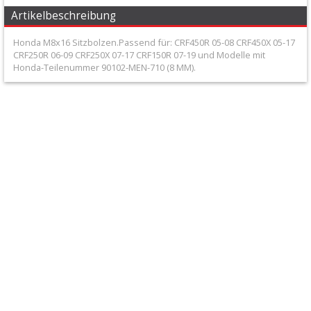
+
Artikelbeschreibung
Filter
Honda M8x16 Sitzbolzen.Passend für: CRF450R 05-08 CRF450X 05-17
&
CRF250R 06-09 CRF250X 07-17 CRF150R 07-19 und Modelle mit
Honda-Teilenummer 90102-MEN-710 (8 MM).
Schmierstoffe
+
Hebel
/
Armaturen
+
Kühlung
Protection
+
Lenker