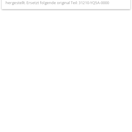
hergestellt. Ersetzt folgende original Teil: 31210-YQ5A-0000
+
Filter
&
Schmierstoffe
+
Hebel
/
Armaturen
+
Kühlung
Protection
+
Lenker