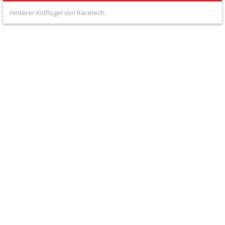
+
Hinterer Kotflügel von Racetech.
Filter
&
Schmierstoffe
+
Hebel
/
Armaturen
+
Kühlung
Protection
+
Lenker