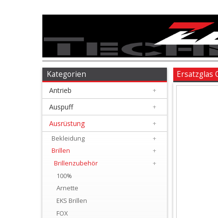
Antrieb
+
Auspuff
Kategorien
Ersatzglas
Antrieb
+
+
Ausrüstung
Auspuff
+
Ausrüstung
+
+
Bekleidung
Bekleidung
+
Brillen
+
+
Brillenzubehör
+
Brillen
100%
Arnette
+
EKS Brillen
Brillenzubehör
FOX