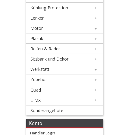
off
Kühlung Protection
+
Scott
Lenker
+
Motor
+
Smith
Plastik
+
SPY
Reifen & Räder
+
Sitzbank und Dekor
+
EKS
Werkstatt
+
Brillen
Zubehör
+
+
Quad
+
SCOTT
E-MX
+
Brillen
Sonderangebote
+
Konto
Taschen
Händler Login