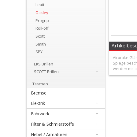
+
Leatt
100%
Oakley
Progrip
Arnette
Roll-off
Scott
EKS
Smith
Artikelbes
SPY
Brillen
Airbrake Glä
Spiegelbeschi
EKS Brillen
+
FOX
werden mit a
SCOTT Brillen
+
Leatt
Taschen
Bremse
+
Oakley
Elektrik
+
Fahrwerk
Progrip
+
Filter & Schmierstoffe
+
Roll-
Hebel / Armaturen
+