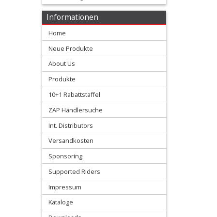
Bremse
Informationen
+
Home
Elektrik
Neue Produkte
+
About Us
Fahrwerk
Produkte
+
10+1 Rabattstaffel
Filter
ZAP Händlersuche
&
Int. Distributors
Schmierstoffe
Versandkosten
Sponsoring
+
Hebel
Supported Riders
Impressum
/
Kataloge
Armaturen