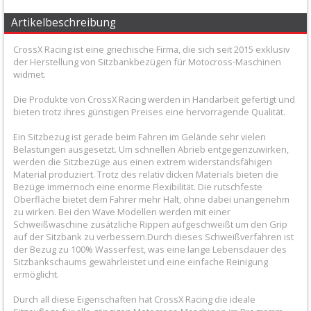
+
Artikelbeschreibung
Filter
CrossX Racing ist eine griechische Firma, die sich seit 2015 exklusiv
&
der Herstellung von Sitzbankbezügen für Motocross-Maschinen
Schmierstoffe
widmet.
Die Produkte von CrossX Racing werden in Handarbeit gefertigt und
+
bieten trotz ihres günstigen Preises eine hervorragende Qualität.
Hebel
Ein Sitzbezug ist gerade beim Fahren im Gelände sehr vielen
/
Belastungen ausgesetzt. Um schnellen Abrieb entgegenzuwirken,
werden die Sitzbezüge aus einen extrem widerstandsfähigen
Armaturen
Material produziert. Trotz des relativ dicken Materials bieten die
Bezüge immernoch eine enorme Flexibilität. Die rutschfeste
+
Oberfläche bietet dem Fahrer mehr Halt, ohne dabei unangenehm
zu wirken. Bei den Wave Modellen werden mit einer
Kühlung
Schweißwaschine zusätzliche Rippen aufgeschweißt um den Grip
auf der Sitzbank zu verbessern.Durch dieses Schweißverfahren ist
Protection
der Bezug zu 100% Wasserfest, was eine lange Lebensdauer des
Sitzbankschaums gewährleistet und eine einfache Reinigung
+
ermöglicht.
Lenker
Durch all diese Eigenschaften hat CrossX Racing die ideale