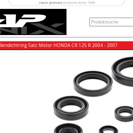
lendichtring Satz Motor HONDA CR 125 R 2004 - 2007