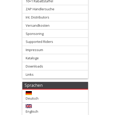
+
10+1 Rabattstaffel
Yamaha
ZAP Händlersuche
Int. Distributors
+
Getrieblager
Versandkosten
Sponsoring
+
Supported Riders
Kupplungsteile
Impressum
Kurbelwellenteile
Kataloge
+
Downloads
Lectron
Links
Vergaser
Sprachen
+
Deutsch
Membranen
+
Englisch