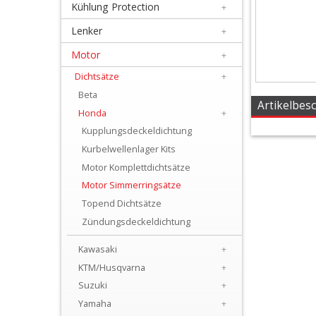
Kühlung Protection
+
+
Filter
Lenker
+
&
Motor
+
Schmierstoffe
Dichtsätze
+
Beta
+
Artikelbes
Honda
+
Hebel
Kupplungsdeckeldichtung
/
Kurbelwellenlager Kits
Motor Komplettdichtsätze
Armaturen
Motor Simmerringsätze
+
Topend Dichtsätze
Kühlung
Zündungsdeckeldichtung
Protection
Kawasaki
+
KTM/Husqvarna
+
+
Suzuki
+
Lenker
Yamaha
+