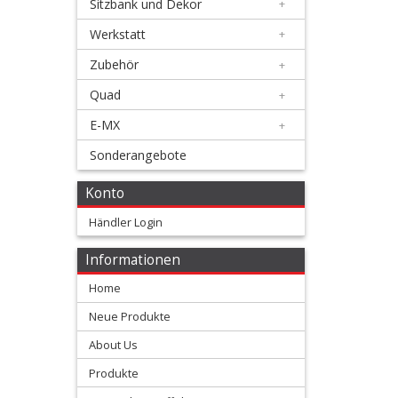
Sitzbank und Dekor
+
Komplettdichtsätze
Werkstatt
+
Motor
Zubehör
+
Simmerringsätze
Quad
+
Topend
E-MX
+
Dichtsätze
Sonderangebote
Konto
Zündungsdeckeldichtung
Händler Login
Kawasaki
Informationen
+
Home
KTM/Husqvarna
Neue Produkte
+
About Us
Suzuki
Produkte