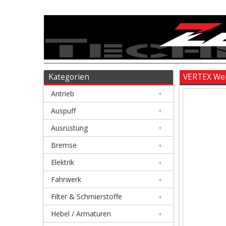
Antrieb
+
Auspuff
Kategorien
VERTEX Wel
Antrieb
+
+
Ausrüstung
Auspuff
+
Ausrüstung
+
+
Bremse
Bremse
+
Elektrik
+
+
Elektrik
Fahrwerk
+
Filter & Schmierstoffe
+
+
Fahrwerk
Hebel / Armaturen
+