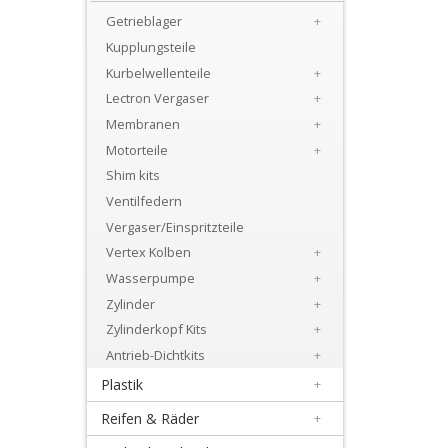
+
Getrieblager
+
Motor
Kupplungsteile
Kurbelwellenteile
+
+
Lectron Vergaser
+
Dichtsätze
Membranen
+
+
Motorteile
+
Beta
Shim kits
Ventilfedern
Honda
Vergaser/Einspritzteile
Vertex Kolben
+
+
Wasserpumpe
+
Kupplungsdeckeldichtung
Zylinder
+
Zylinderkopf Kits
+
Kurbelwellenlager
Antrieb-Dichtkits
+
Kits
Plastik
+
Reifen & Räder
+
Motor