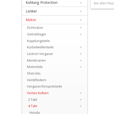
Kühlung Protection
+
+
Bei allen Rep
Filter
Lenker
+
&
Motor
+
Schmierstoffe
Dichtsätze
+
Getrieblager
+
+
Kupplungsteile
Hebel
Kurbelwellenteile
+
/
Lectron Vergaser
+
Membranen
+
Armaturen
Motorteile
+
+
Shim kits
Kühlung
Ventilfedern
Vergaser/Einspritzteile
Protection
Vertex Kolben
+
+
2 Takt
+
Lenker
4 Takt
+
Honda