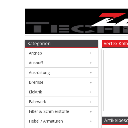
Antrieb
+
Auspuff
Kategorien
Vertex Kol
Antrieb
+
+
Ausrüstung
Auspuff
+
Ausrüstung
+
+
Bremse
Bremse
+
Elektrik
+
+
Elektrik
Fahrwerk
+
Filter & Schmierstoffe
+
+
Fahrwerk
Artikelbes
Hebel / Armaturen
+