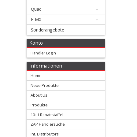
Membranen
Quad
+
+
E-MX
+
Motorteile
Sonderangebote
+
Konto
Shim
Händler Login
kits
Informationen
Ventilfedern
Home
Vergaser/Einspritzteile
Neue Produkte
About Us
Vertex
Produkte
Kolben
10+1 Rabattstaffel
+
ZAP Händlersuche
2
Int. Distributors