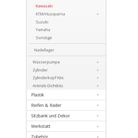
+
Kawasaki
Motor
KTM/Husqvarna
+
Suzuki
+
Yamaha
Dichtsätze
Sonstige
+
Nadellager
Getrieblager
Wasserpumpe
+
+
Zylinder
+
Kupplungsteile
Zylinderkopf Kits
+
Antrieb-Dichtkits
+
Kurbelwellenteile
Plastik
+
+
Reifen & Räder
+
Lectron
Sitzbank und Dekor
+
Vergaser
Werkstatt
+
+
Zubehör
+