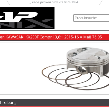
ben KAWASAKI KX250F Compr 13,8:1 2015-16 A Maß 76,95
chreibung