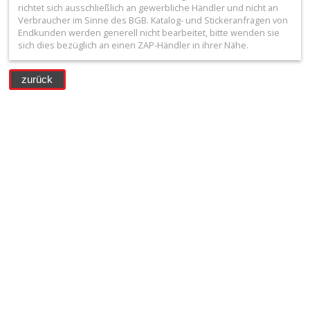
+
richtet sich ausschließlich an gewerbliche Händler und nicht an
Verbraucher im Sinne des BGB. Katalog- und Stickeranfragen von
Filter
Endkunden werden generell nicht bearbeitet, bitte wenden sie
sich dies bezüglich an einen ZAP-Händler in ihrer Nähe.
&
Schmierstoffe
zurück
+
Hebel
/
Armaturen
+
Kühlung
Protection
+
Lenker